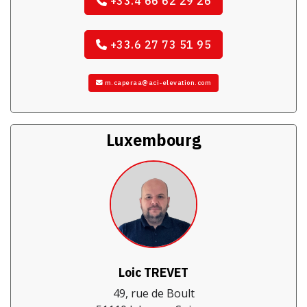
+33.4 66 62 29 26
+33.6 27 73 51 95
m.caperaa@aci-elevation.com
Luxembourg
Loic TREVET
49, rue de Boult