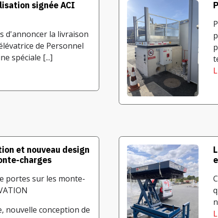
lisation signée ACI
P
P
 d'annoncer la livraison
p
élévatrice de Personnel
p
 spéciale [...]
t
L
tion et nouveau design
L
onte-charges
e
 portes sur les monte-
C
EVATION
q
n
e, nouvelle conception de
L