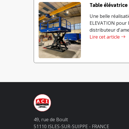
Table élévatrice
Une belle réalisati
ELEVATION pour l'
distributeur d'ameu
Lire cet article
49, rue de Boult
51110 ISLES-SUR-SUIPPE - FRANCE