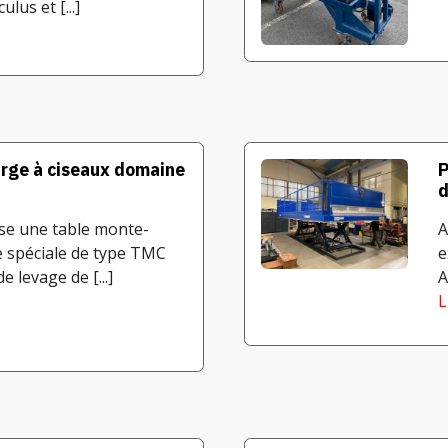
lus et [...]
rge à ciseaux domaine
P
d
ise une table monte-
A
e spéciale de type TMC
e
e levage de [...]
A
L