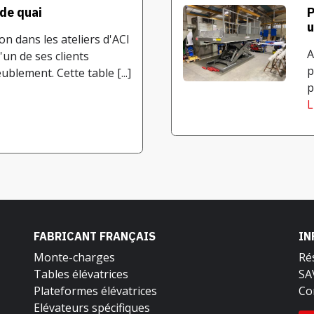
 de quai
P
u
on dans les ateliers d'ACI
A
un de ses clients
p
blement. Cette table [...]
p
L
FABRICANT FRANÇAIS
IN
Monte-charges
Ré
Tables élévatrices
SA
Plateformes élévatrices
Co
Elévateurs spécifiques